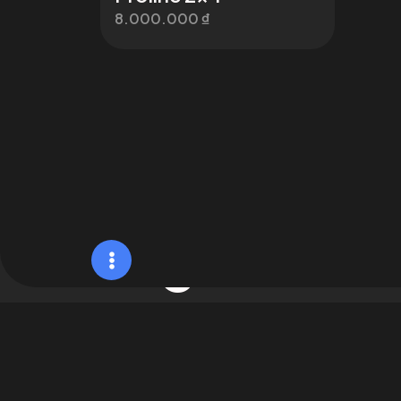
8.000.000
₫
Booking sh
Hoàng sao
Liên
Hoàng Sao Billiards
Dương Q