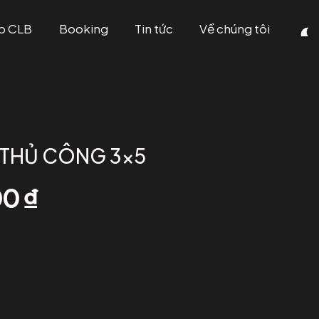
p CLB
Booking
Tin tức
Về chúng tôi
 THỦ CÔNG 3×5
00
₫