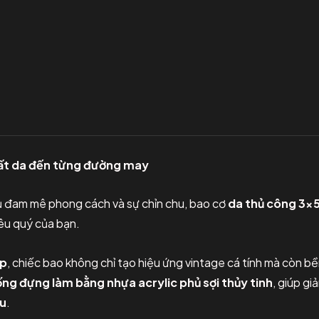
chất da đến từng đường may
ủ đam mê phong cách và sự chỉn chu, bao cơ
da thủ công 3×
êu quý của bạn.
up
, chiếc bao không chỉ tạo hiệu ứng vintage cá tính mà còn 
ng đựng làm bằng nhựa acrylic phủ sợi thủy tinh
, giúp g
ưu
.