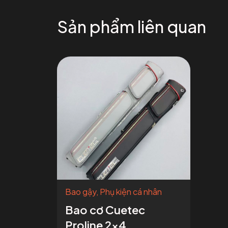
Sản phẩm liên quan
Bao gậy
,
Phụ kiện cá nhân
Bao cơ Cuetec
Proline 2×4