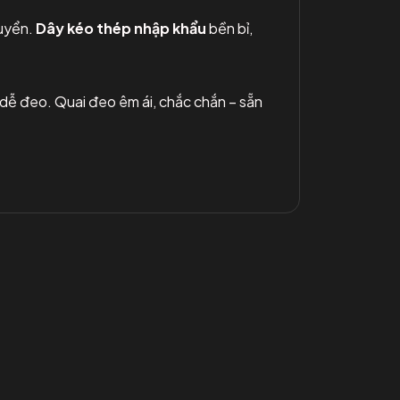
huyển.
Dây kéo thép nhập khẩu
bền bỉ,
 dễ đeo. Quai đeo êm ái, chắc chắn – sẵn