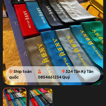
Ship toàn
324 Tân Kỳ Tân
quốc
0854661234
Quý