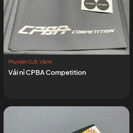
Booking show
Phụ kiện CLB
,
Vải/nỉ
Vải nỉ CPBA Competition
Hoàng sao
Liên hệ