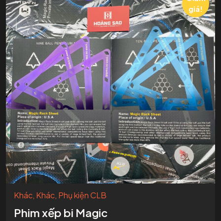
giá!
Khác
,
Khác
,
Phụ kiện CLB
Phim xếp bi Magic