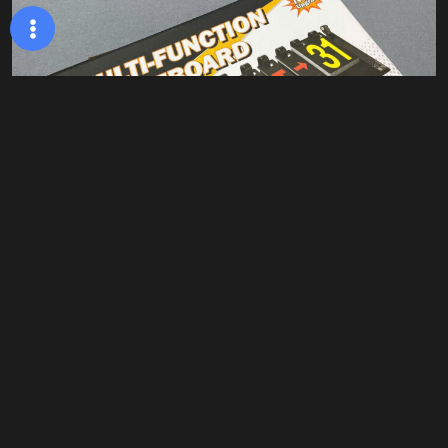
©2024 Hoàng Sao, All Rights Reserved.
Khác
,
Phụ kiện CLB
Bảng lật tỷ số Multi Function